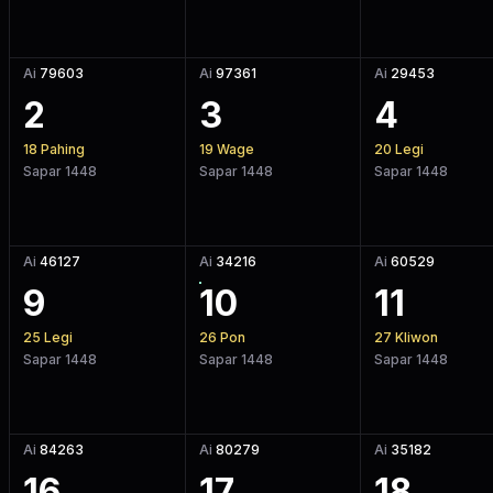
Ai
79603
Ai
97361
Ai
29453
2
3
4
18
Pahing
19
Wage
20
Legi
Sapar 1448
Sapar 1448
Sapar 1448
Ai
46127
Ai
34216
Ai
60529
9
10
11
25
Legi
26
Pon
27
Kliwon
Sapar 1448
Sapar 1448
Sapar 1448
Ai
84263
Ai
80279
Ai
35182
16
17
18