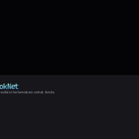
ediksi terlengkap untuk Anda.
right LXGroup. All rights reserved.
ditions
|
Privacy Policy
ogel mencakup data tentang angka yang sering muncul, peluang menang, dan 
umnya. Informasi ini dapat membantu pemain membuat keputusan yang lebih 
ka.