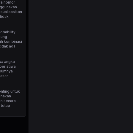
ada nomor
enggunakan
isualisasikan
tidak
obability
itung
lih kombinasi
tidak ada
hwa angka
peristiwa
elumnya.
dasar
nting untuk
unakan
in secara
 tetap