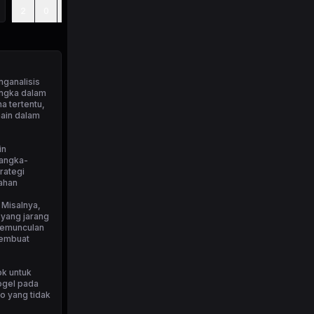
2
0
8
2
nganalisis
angka dalam
a tertentu,
ain dalam
in
 angka-
rategi
lahan
Misalnya,
yang jarang
kemunculan
membuat
ok untuk
ogel pada
to yang tidak