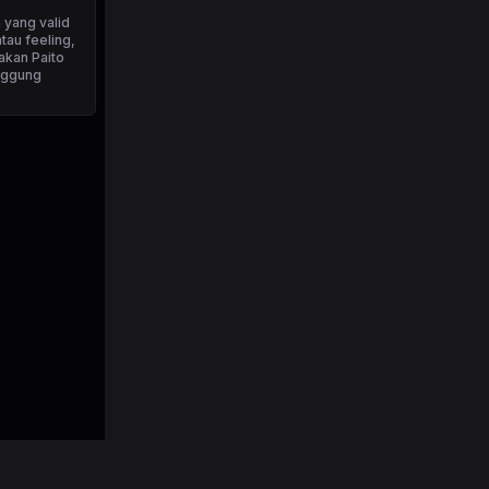
 yang valid
tau feeling,
akan Paito
anggung