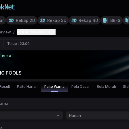
ar
Rekap 2D
Rekap 3D
Rekap 4D
BBFS
erview
/
KINGKONG POOLS
Tutup :
23:00
BUKA
NG POOLS
Result
Paito Harian
Paito Warna
Pola Dasar
Bola Merah
Stat
Warna
Harian
na