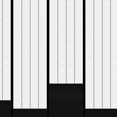
2
5
6
9
8
3
2
8
6
2
9
8
0
0
4
1
8
6
7
2
7
1
6
6
5
8
8
0
0
0
1
6
0
9
9
0
3
7
5
8
3
5
8
0
3
1
7
4
6
2
1
0
4
8
1
5
3
2
6
2
5
7
3
3
8
1
0
0
1
7
2
3
9
1
9
5
0
1
9
7
2
0
6
1
3
0
6
0
3
4
5
5
7
3
7
6
5
6
0
0
8
3
5
6
6
1
4
7
6
6
9
9
0
3
0
1
7
x
5
4
7
4
0
4
1
4
0
6
7
3
5
3
8
5
9
3
6
5
2
9
4
5
4
0
5
1
7
3
7
0
9
5
4
0
6
4