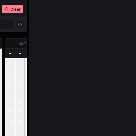
Clear
Jumat
Sabtu
Minggu
•
•
•
•
•
•
•
•
•
•
•
•
5
1
3
8
0
1
6
1
4
4
4
7
0
1
1
8
7
3
1
8
9
2
8
3
3
5
5
3
6
5
9
3
3
4
3
9
7
3
1
3
1
5
9
4
6
2
4
0
8
4
2
6
6
5
1
2
2
9
8
5
9
9
5
1
0
3
6
4
7
8
1
2
1
2
4
4
1
4
1
9
0
9
4
5
0
0
3
5
1
6
5
4
2
5
2
9