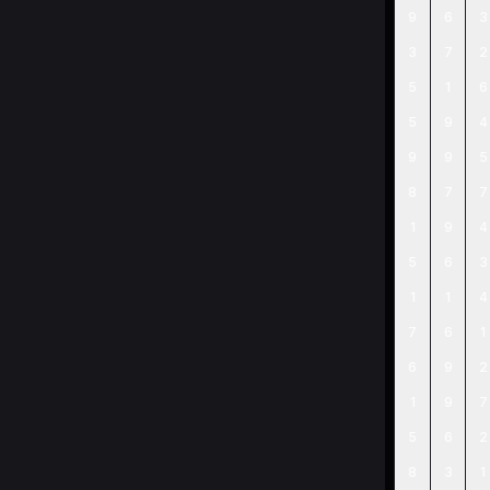
9
6
3
3
7
2
5
1
6
5
9
4
9
9
5
8
7
7
1
9
4
5
6
3
1
1
4
7
6
1
6
9
2
1
9
7
5
6
2
8
3
1