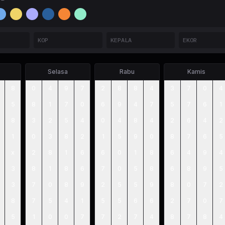
Selasa
Rabu
Kamis
8
0
4
9
7
2
8
8
4
3
7
0
4
5
8
1
7
0
6
9
4
7
5
7
6
1
8
3
2
5
4
0
4
8
4
2
6
4
2
1
0
3
8
2
1
5
9
0
8
7
6
5
x
2
8
1
6
6
0
1
8
6
4
9
4
3
8
1
8
6
7
0
5
8
6
8
9
5
3
7
0
8
9
2
5
5
9
8
0
7
2
8
7
5
4
1
5
5
6
6
2
7
0
7
5
1
0
0
7
7
2
7
4
8
7
8
4