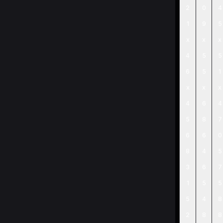
2
0
4
1
9
5
x
x
x
4
5
5
6
5
1
x
x
x
4
6
4
5
8
7
6
6
0
8
4
5
3
6
7
1
5
5
5
4
8
2
8
8