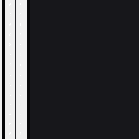
6
6
7
5
7
6
6
1
2
9
7
2
8
6
2
0
6
1
1
1
2
5
3
0
9
2
5
6
4
5
0
0
8
7
0
4
0
0
6
0
7
9
4
4
8
3
1
5
4
3
1
1
0
0
3
0
5
0
3
7
5
8
6
0
5
5
9
6
3
7
3
9
3
6
2
9
7
1
9
2
7
6
2
5
4
2
5
3
4
2
4
7
7
0
1
8
6
6
9
8
0
8
8
2
6
7
3
7
9
4
2
4