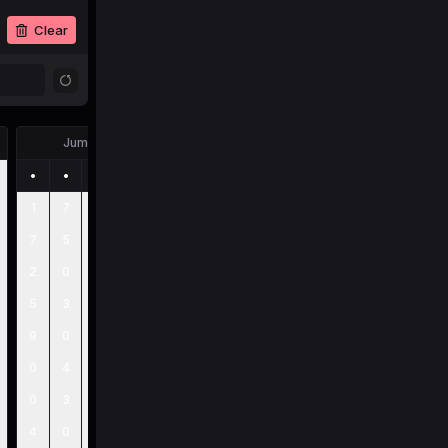
Clear
Jumat
Sabtu
Minggu
•
•
•
•
•
•
•
•
•
•
•
•
1
7
0
4
6
3
5
9
x
x
x
x
7
5
6
7
6
1
8
3
x
x
x
x
2
0
7
7
4
5
3
6
x
x
x
x
5
3
9
0
4
6
7
1
x
x
x
x
9
0
0
5
3
9
1
1
x
x
x
x
0
4
0
7
4
7
2
1
X
X
X
X
0
3
8
0
8
3
5
9
x
x
x
x
4
0
3
3
2
4
8
1
x
x
x
x