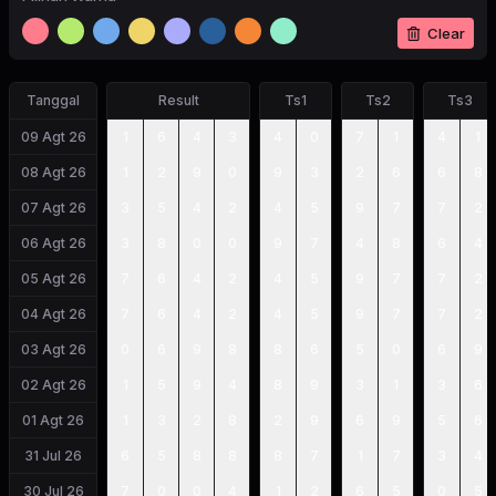
Clear
Tanggal
Result
Ts1
Ts2
Ts3
09 Agt 26
1
6
4
3
4
0
7
1
4
1
08 Agt 26
1
2
9
0
9
3
2
6
6
8
07 Agt 26
3
5
4
2
4
5
9
7
7
2
06 Agt 26
3
8
0
0
9
7
4
8
6
4
05 Agt 26
7
6
4
2
4
5
9
7
7
2
04 Agt 26
7
6
4
2
4
5
9
7
7
2
03 Agt 26
0
6
9
8
8
6
5
0
6
9
02 Agt 26
1
5
9
4
8
9
3
1
3
6
01 Agt 26
1
3
2
8
2
9
6
9
5
6
31 Jul 26
6
5
8
8
8
7
1
7
3
4
30 Jul 26
7
0
0
4
1
2
6
5
0
5