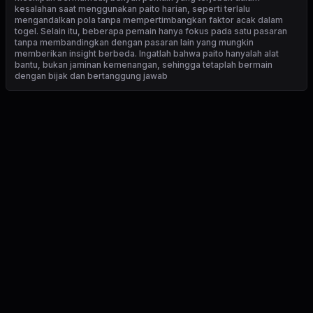
kesalahan saat menggunakan paito harian, seperti terlalu
mengandalkan pola tanpa mempertimbangkan faktor acak dalam
togel. Selain itu, beberapa pemain hanya fokus pada satu pasaran
tanpa membandingkan dengan pasaran lain yang mungkin
memberikan insight berbeda. Ingatlah bahwa paito hanyalah alat
bantu, bukan jaminan kemenangan, sehingga tetaplah bermain
dengan bijak dan bertanggung jawab