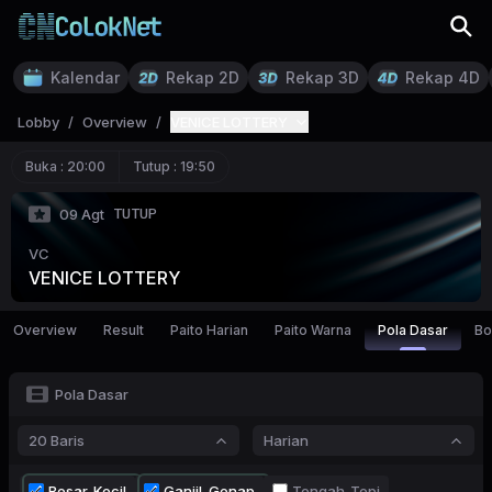
Kalendar
Rekap 2D
Rekap 3D
Rekap 4D
Lobby
/
Overview
/
VENICE LOTTERY
Buka :
20:00
Tutup :
19:50
TUTUP
09 Agt
VC
VENICE LOTTERY
Overview
Result
Paito Harian
Paito Warna
Pola Dasar
Bo
Pola Dasar
20 Baris
Harian
Besar-Kecil
Ganjil-Genap
Tengah-Tepi