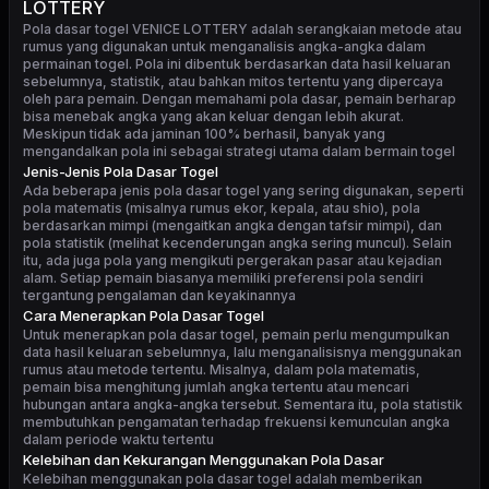
LOTTERY
Pola dasar togel VENICE LOTTERY
adalah serangkaian metode atau
rumus yang digunakan untuk menganalisis angka-angka dalam
permainan togel. Pola ini dibentuk berdasarkan data hasil keluaran
sebelumnya, statistik, atau bahkan mitos tertentu yang dipercaya
oleh para pemain. Dengan memahami pola dasar, pemain berharap
bisa menebak angka yang akan keluar dengan lebih akurat.
Meskipun tidak ada jaminan 100% berhasil, banyak yang
mengandalkan pola ini sebagai strategi utama dalam bermain togel
Jenis-Jenis Pola Dasar Togel
Ada beberapa jenis pola dasar togel yang sering digunakan, seperti
pola matematis (misalnya rumus ekor, kepala, atau shio), pola
berdasarkan mimpi (mengaitkan angka dengan tafsir mimpi), dan
pola statistik (melihat kecenderungan angka sering muncul). Selain
itu, ada juga pola yang mengikuti pergerakan pasar atau kejadian
alam. Setiap pemain biasanya memiliki preferensi pola sendiri
tergantung pengalaman dan keyakinannya
Cara Menerapkan Pola Dasar Togel
Untuk menerapkan pola dasar togel, pemain perlu mengumpulkan
data hasil keluaran sebelumnya, lalu menganalisisnya menggunakan
rumus atau metode tertentu. Misalnya, dalam pola matematis,
pemain bisa menghitung jumlah angka tertentu atau mencari
hubungan antara angka-angka tersebut. Sementara itu, pola statistik
membutuhkan pengamatan terhadap frekuensi kemunculan angka
dalam periode waktu tertentu
Kelebihan dan Kekurangan Menggunakan Pola Dasar
Kelebihan menggunakan pola dasar togel adalah memberikan