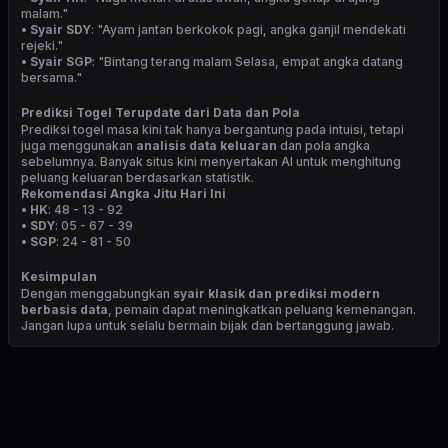
malam."
• Syair SDY
: "Ayam jantan berkokok pagi, angka ganjil mendekati
rejeki."
• Syair SGP
: "Bintang terang malam Selasa, empat angka datang
bersama."
Prediksi Togel Terupdate dari Data dan Pola
Prediksi togel masa kini tak hanya bergantung pada intuisi, tetapi
juga menggunakan
analisis data keluaran
dan pola angka
sebelumnya. Banyak situs kini menyertakan AI untuk menghitung
peluang keluaran berdasarkan statistik.
Rekomendasi Angka Jitu Hari Ini
• HK
: 48 - 13 - 92
• SDY
: 05 - 67 - 39
• SGP
: 24 - 81 - 50
Kesimpulan
Dengan menggabungkan
syair klasik dan prediksi modern
berbasis data
, pemain dapat meningkatkan peluang kemenangan.
Jangan lupa untuk selalu bermain bijak dan bertanggung jawab.