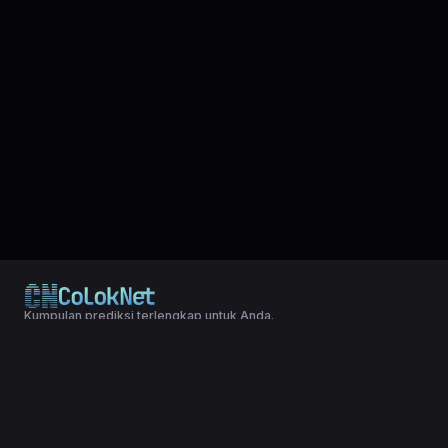
Kumpulan prediksi terlengkap untuk Anda.
© 2024 Copyright LXGroup. All rights reserved.
Terms & Conditions
|
Privacy Policy
Dapatkan kumpulan syair dan prediksi togel HK, SDY, dan SGP
terupdate setiap hari di satu tempat. Syair disusun dari rumus jitu
dan kode alam yang dipercaya meningkatkan akurasi tebakan
angka. Prediksi lengkap ini cocok untuk pemula maupun pemain