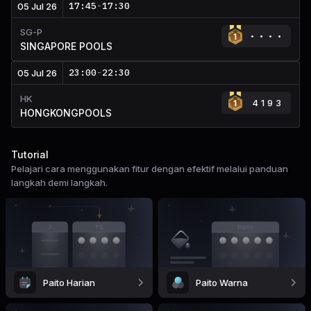
17:45
-
17:30
05 Jul 26
SG-P
SINGAPORE POOLS
23:00
-
22:30
05 Jul 26
HK
4193
HONGKONGPOOLS
Tutorial
Pelajari cara menggunakan fitur dengan efektif melalui panduan
langkah demi langkah.
Paito Harian
Paito Warna