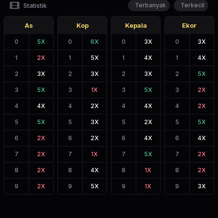
Statistik
Terbanyak
Terkecil
As
Kop
Kepala
Ekor
0
5
X
0
6
X
0
3
X
0
3
X
1
2
X
1
5
X
1
4
X
1
4
X
2
3
X
2
3
X
2
3
X
2
5
X
3
5
X
3
1
X
3
5
X
3
2
X
4
4
X
4
2
X
4
4
X
4
2
X
5
5
X
5
3
X
5
2
X
5
5
X
6
2
X
6
2
X
6
4
X
6
4
X
7
2
X
7
1
X
7
5
X
7
2
X
8
2
X
8
4
X
8
1
X
8
2
X
9
2
X
9
5
X
9
1
X
9
3
X