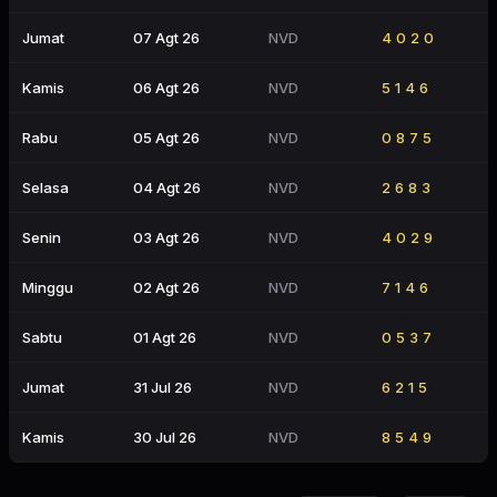
Jumat
07 Agt 26
NVD
4020
Kamis
06 Agt 26
NVD
5146
Rabu
05 Agt 26
NVD
0875
Selasa
04 Agt 26
NVD
2683
Senin
03 Agt 26
NVD
4029
Minggu
02 Agt 26
NVD
7146
Sabtu
01 Agt 26
NVD
0537
Jumat
31 Jul 26
NVD
6215
Kamis
30 Jul 26
NVD
8549