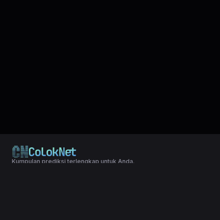
Kumpulan prediksi terlengkap untuk Anda.
© 2024 Copyright LXGroup. All rights reserved.
Terms & Conditions
|
Privacy Policy
Kumpulan data lengkap untuk mudah yang telah di simpulkan dari
result togel NEVADA, statistik, shio dll