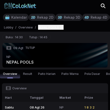
Kalendar
Rekap 2D
Rekap 3D
Rekap 4D
Lobby
/
Overview
/
NEPAL POOLS
Buka :
14:30
Tutup :
14:45
TUTUP
09 Agt
NP
NEPAL POOLS
Overview
Result
Paito Harian
Paito Warna
Pola Dasar
Bo
Overview
Hari
Tanggal
Market
Prize
Sabtu
08 Agt 26
NP
1832