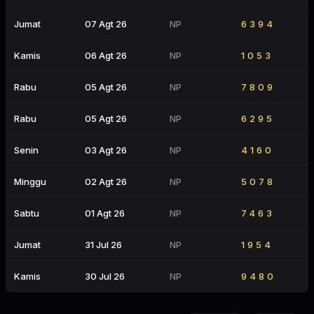
Jumat
07 Agt 26
NP
6394
Kamis
06 Agt 26
NP
1053
Rabu
05 Agt 26
NP
7809
Rabu
05 Agt 26
NP
6295
Senin
03 Agt 26
NP
4160
Minggu
02 Agt 26
NP
5078
Sabtu
01 Agt 26
NP
7463
Jumat
31 Jul 26
NP
1954
Kamis
30 Jul 26
NP
9480