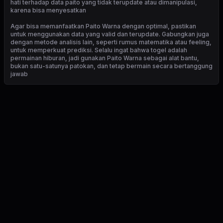
hati terhadap data paito yang tidak terupdate atau dimanipulasi,
karena bisa menyesatkan
Agar bisa memanfaatkan Paito Warna dengan optimal, pastikan
untuk menggunakan data yang valid dan terupdate. Gabungkan juga
dengan metode analisis lain, seperti rumus matematika atau feeling,
untuk memperkuat prediksi. Selalu ingat bahwa togel adalah
permainan hiburan, jadi gunakan Paito Warna sebagai alat bantu,
bukan satu-satunya patokan, dan tetap bermain secara bertanggung
jawab