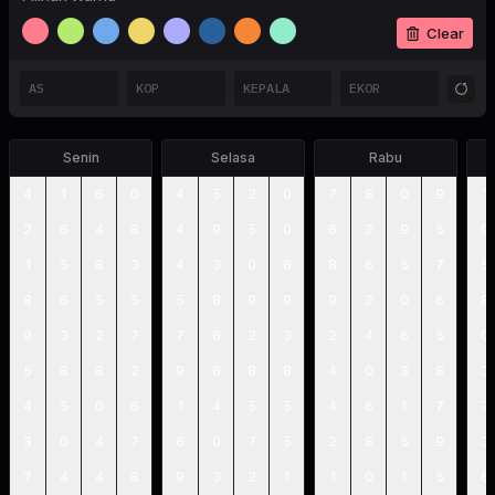
Clear
Senin
Selasa
Rabu
4
1
6
0
4
5
2
0
7
8
0
9
1
2
6
4
8
4
9
5
0
6
2
9
5
9
1
5
8
3
4
3
0
6
8
6
5
7
5
8
6
5
5
5
8
9
9
9
2
0
6
8
9
3
2
7
7
6
2
3
2
4
6
5
0
5
8
8
2
9
6
8
8
4
0
3
8
3
4
5
0
6
1
4
5
5
4
6
1
7
7
3
0
4
7
6
0
7
5
2
8
5
9
3
7
4
4
8
9
3
2
1
1
0
1
5
6