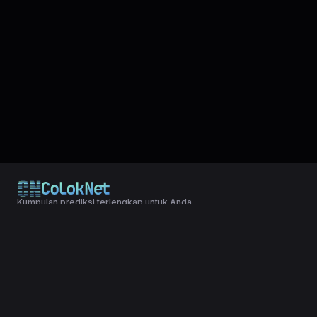
Kumpulan prediksi terlengkap untuk Anda.
© 2024 Copyright LXGroup. All rights reserved.
Terms & Conditions
|
Privacy Policy
bola merah NEVADA dibuat dalam bentuk kombinasi dibuat untuk
mempermudah togelers dalam membandingkan pola data paito
lainnya seperti : HK , SDY dan SGP. Bola Merah sering terjadi
kesamaan pola pada kedua pasaran togel untuk memprediksi
angka jitu hari ini dari Bola Fortunes terbaru