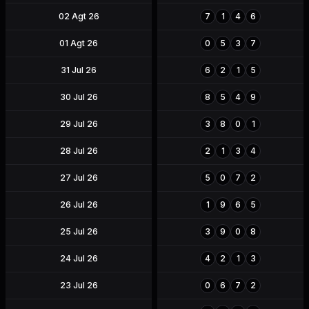
02 Agt 26
7
1
4
6
01 Agt 26
0
5
3
7
31 Jul 26
6
2
1
5
30 Jul 26
8
5
4
9
29 Jul 26
3
8
0
1
28 Jul 26
2
1
3
4
27 Jul 26
5
0
7
2
26 Jul 26
1
9
6
5
25 Jul 26
3
9
0
8
24 Jul 26
4
2
1
3
23 Jul 26
0
6
7
2