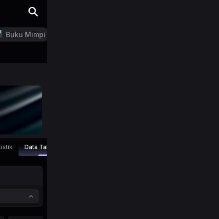
Buku Mimpi
LN Generator
istik
Data Tahunan