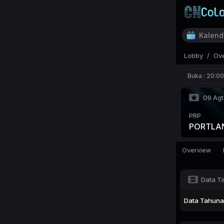
Kalend
Lobby
/
Ov
Buka :
20:00
09 Agt
PRP
PORTLA
Overview
Data T
Data
Tahuna