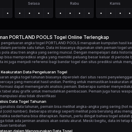
Selasa
Rabu
Kamis
•
•
•
•
•
•
•
•
•
•
•
•
•
unan PORTLAND POOLS Togel Online Terlengkap
n pengeluaran angka togel PORTLAND POOLS
merupakan kumpulan hasil ke
dalam periode satu tahun. Data ini biasanya digunakan oleh pemain togel un
 pola atau tren angka yang sering muncul. Dengan mempelajari data histori
p bisa memprediksi angka yang memiliki peluang besar keluar di periode b
data ini juga menjadi referensi bagi bandar togel dan situs prediksi untuk me
 Keakuratan Data Pengeluaran Togel
aran angka togel tahunan biasanya diperoleh dari situs resmi penyelenggar
percaya yang mencatat hasil undian. Penting untuk memastikan keakuratan 
nformasi dapat memengaruhi analisis pemain. Beberapa sumber menyediaka
k tabel atau grafik untuk memudahkan pembacaan. Pemain juga harus wasp
anipulasi atau tidak diverifikasi
lisis Data Togel Tahunan
nalisis data tahunan, pemain bisa melihat angka-angka yang sering (hot n
l (cold number). Beberapa strategi seperti melihat pola berulang atau me
atika sederhana bisa diterapkan. Namun, perlu diingat bahwa togel adalah
ga tidak ada jaminan analisis akan selalu akurat. Meski begitu, data ini teta
duan tambahan
 Batasan dalam Menggunakan Data Togel