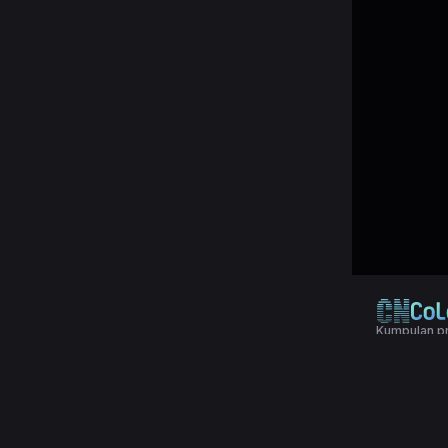
Kumpulan pr
© 2024 Copy
Terms & Con
Paito Warna
pengguna me
dapat melih