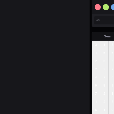
Senin
3
1
7
1
6
6
2
6
6
2
3
7
4
7
0
9
8
9
7
2
8
1
2
7
5
1
9