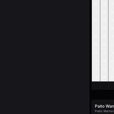
5
3
1
1
9
9
6
6
4
7
5
5
8
8
1
2
6
4
4
2
3
1
6
9
1
0
3
1
8
4
Paito Wa
Paito Warn